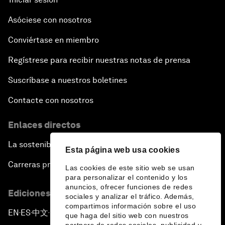
Asóciese con nosotros
Conviértase en miembro
Regístrese para recibir nuestras notas de prensa
Suscríbase a nuestros boletines
Contacte con nosotros
Enlaces directos
La sostenibilidad en el Foro
Esta página web usa cookies
Carreras profesionales
Las cookies de este sitio web se usan
para personalizar el contenido y los
anuncios, ofrecer funciones de redes
Ediciones en otros idiomas
sociales y analizar el tráfico. Además,
compartimos información sobre el uso
EN
ES
中文
日本語
▪
▪
▪
que haga del sitio web con nuestros