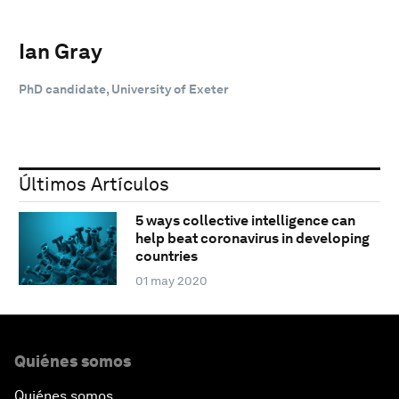
Ian Gray
PhD candidate, University of Exeter
Últimos Artículos
5 ways collective intelligence can
help beat coronavirus in developing
countries
01 may 2020
Quiénes somos
Quiénes somos