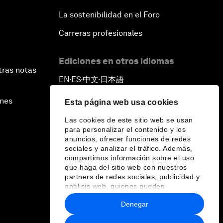
La sostenibilidad en el Foro
Carreras profesionales
Ediciones en otros idiomas
tras notas
EN
ES
中文
日本語
▪
▪
▪
ines
Esta página web usa cookies
Las cookies de este sitio web se usan
para personalizar el contenido y los
anuncios, ofrecer funciones de redes
sociales y analizar el tráfico. Además,
compartimos información sobre el uso
que haga del sitio web con nuestros
partners de redes sociales, publicidad y
análisis web, quienes pueden
combinarla con otra información que les
Denegar
haya proporcionado o que hayan
recopilado a partir del uso que haya