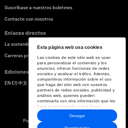
Suscríbase a nuestros boletines
Contacte con nosotros
Enlaces directos
La sostenibilidad en el Foro
Esta página web usa cookies
Carreras profesionales
Las cookies de este sitio web se usan
para personalizar el contenido y los
anuncios, ofrecer funciones de redes
Ediciones en otros idiomas
sociales y analizar el tráfico. Además,
compartimos información sobre el uso
EN
ES
中文
日本語
▪
▪
▪
que haga del sitio web con nuestros
partners de redes sociales, publicidad y
análisis web, quienes pueden
combinarla con otra información que les
haya proporcionado o que hayan
recopilado a partir del uso que haya
Denegar
hecho de sus servicios.
Política de privacidad y normas de uso
Permitir todas