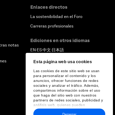
Enlaces directos
La sostenibilidad en el Foro
Carreras profesionales
Ediciones en otros idiomas
tras notas
EN
ES
中文
日本語
▪
▪
▪
ines
Esta página web usa cookies
Las cookies de este sitio web se usan
para personalizar el contenido y los
anuncios, ofrecer funciones de redes
sociales y analizar el tráfico. Además,
compartimos información sobre el uso
que haga del sitio web con nuestros
partners de redes sociales, publicidad y
análisis web, quienes pueden
combinarla con otra información que les
Denegar
haya proporcionado o que hayan