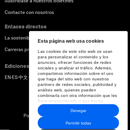
Suscríbase a nuestros boletines
Contacte con nosotros
Enlaces directos
La sostenibilidad en el Foro
Esta página web usa cookies
Carreras profesionales
Las cookies de este sitio web se usan
para personalizar el contenido y los
anuncios, ofrecer funciones de redes
Ediciones en otros idiomas
sociales y analizar el tráfico. Además,
compartimos información sobre el uso
EN
ES
中文
日本語
▪
▪
▪
que haga del sitio web con nuestros
partners de redes sociales, publicidad y
análisis web, quienes pueden
combinarla con otra información que les
haya proporcionado o que hayan
recopilado a partir del uso que haya
Denegar
hecho de sus servicios.
Política de privacidad y normas de uso
Permitir todas
Sitemap