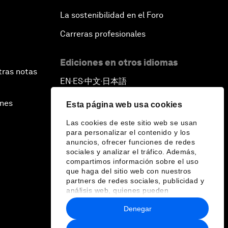
La sostenibilidad en el Foro
Carreras profesionales
Ediciones en otros idiomas
tras notas
EN
ES
中文
日本語
▪
▪
▪
ines
Esta página web usa cookies
Las cookies de este sitio web se usan
para personalizar el contenido y los
anuncios, ofrecer funciones de redes
sociales y analizar el tráfico. Además,
compartimos información sobre el uso
que haga del sitio web con nuestros
partners de redes sociales, publicidad y
análisis web, quienes pueden
combinarla con otra información que les
Denegar
haya proporcionado o que hayan
recopilado a partir del uso que haya