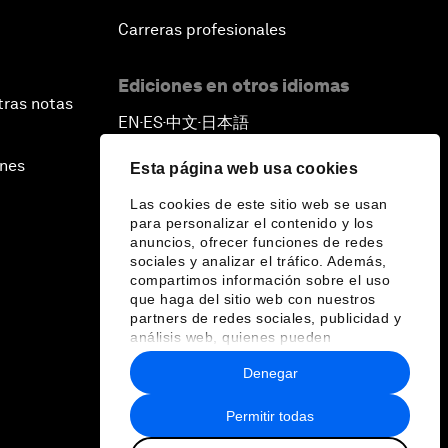
Carreras profesionales
Ediciones en otros idiomas
tras notas
EN
ES
中文
日本語
▪
▪
▪
ines
Esta página web usa cookies
Las cookies de este sitio web se usan
para personalizar el contenido y los
anuncios, ofrecer funciones de redes
sociales y analizar el tráfico. Además,
compartimos información sobre el uso
que haga del sitio web con nuestros
partners de redes sociales, publicidad y
análisis web, quienes pueden
combinarla con otra información que les
Denegar
haya proporcionado o que hayan
recopilado a partir del uso que haya
hecho de sus servicios.
Permitir todas