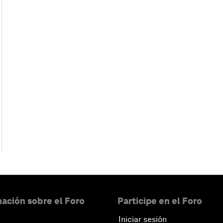
ación sobre el Foro
Participe en el Foro
Iniciar sesión