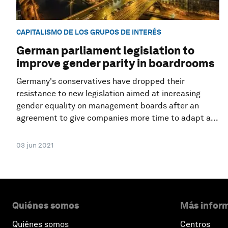
CAPITALISMO DE LOS GRUPOS DE INTERÉS
German parliament legislation to
improve gender parity in boardrooms
Germany's conservatives have dropped their
resistance to new legislation aimed at increasing
gender equality on management boards after an
agreement to give companies more time to adapt a...
03 jun 2021
Quiénes somos
Más inform
Quiénes somos
Centros