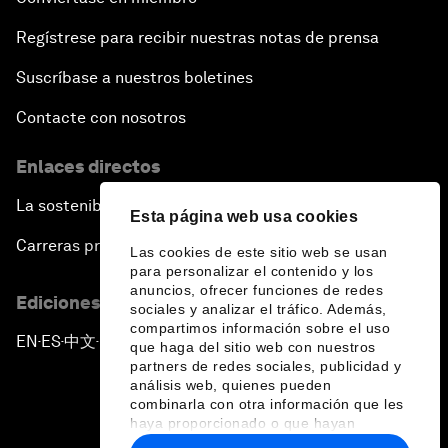
Regístrese para recibir nuestras notas de prensa
Suscríbase a nuestros boletines
Contacte con nosotros
Enlaces directos
La sostenibilidad en el Foro
Esta página web usa cookies
Carreras profesionales
Las cookies de este sitio web se usan
para personalizar el contenido y los
anuncios, ofrecer funciones de redes
Ediciones en otros idiomas
sociales y analizar el tráfico. Además,
compartimos información sobre el uso
EN
ES
中文
日本語
▪
▪
▪
que haga del sitio web con nuestros
partners de redes sociales, publicidad y
análisis web, quienes pueden
combinarla con otra información que les
haya proporcionado o que hayan
recopilado a partir del uso que haya