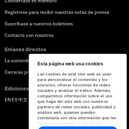
Conviértase en miembro
Regístrese para recibir nuestras notas de prensa
Suscríbase a nuestros boletines
Contacte con nosotros
Enlaces directos
La sostenibilidad en el Foro
Esta página web usa cookies
Carreras profesionales
Las cookies de este sitio web se usan
para personalizar el contenido y los
anuncios, ofrecer funciones de redes
Ediciones en otros idiomas
sociales y analizar el tráfico. Además,
compartimos información sobre el uso
EN
ES
中文
日本語
▪
▪
▪
que haga del sitio web con nuestros
partners de redes sociales, publicidad y
análisis web, quienes pueden
combinarla con otra información que les
haya proporcionado o que hayan
recopilado a partir del uso que haya