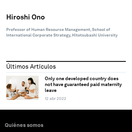
Hiroshi Ono
Professor of Human Resource Management, School of
International Corporate Strategy, Hitotsubashi University
Últimos Artículos
Only one developed country does
not have guaranteed paid maternity
leave
12 abr 2022
Quiénes somos