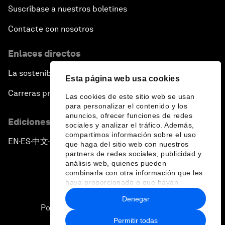
Suscríbase a nuestros boletines
Contacte con nosotros
Enlaces directos
La sostenibilidad en el Foro
Esta página web usa cookies
Carreras profesionales
Las cookies de este sitio web se usan
para personalizar el contenido y los
anuncios, ofrecer funciones de redes
Ediciones en otros idiomas
sociales y analizar el tráfico. Además,
compartimos información sobre el uso
EN
ES
中文
日本語
▪
▪
▪
que haga del sitio web con nuestros
partners de redes sociales, publicidad y
análisis web, quienes pueden
combinarla con otra información que les
haya proporcionado o que hayan
recopilado a partir del uso que haya
Denegar
hecho de sus servicios.
Política de privacidad y normas de uso
Permitir todas