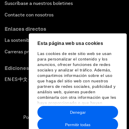
Suscríbase a nuestros boletines
Contacte con nosotros
Enlaces directos
La sostenibilidad en el Foro
Esta página web usa cookies
Carreras profesionales
Las cookies de este sitio web se usan
para personalizar el contenido y los
anuncios, ofrecer funciones de redes
Ediciones en otros idiomas
sociales y analizar el tráfico. Además,
compartimos información sobre el uso
EN
ES
中文
日本語
▪
▪
▪
que haga del sitio web con nuestros
partners de redes sociales, publicidad y
análisis web, quienes pueden
combinarla con otra información que les
haya proporcionado o que hayan
recopilado a partir del uso que haya
Denegar
hecho de sus servicios.
Política de privacidad y normas de uso
Permitir todas
Sitemap