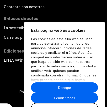
Contacte con nosotros
Enlaces directos
La sostenibilidad en el Foro
Esta página web usa cookies
Carreras profesionales
Las cookies de este sitio web se usan
para personalizar el contenido y los
anuncios, ofrecer funciones de redes
Ediciones en otros idiomas
sociales y analizar el tráfico. Además,
compartimos información sobre el uso
EN
ES
中文
日本語
▪
▪
▪
que haga del sitio web con nuestros
partners de redes sociales, publicidad y
análisis web, quienes pueden
combinarla con otra información que les
haya proporcionado o que hayan
recopilado a partir del uso que haya
Denegar
hecho de sus servicios.
Política de privacidad y normas de uso
Permitir todas
Sitemap