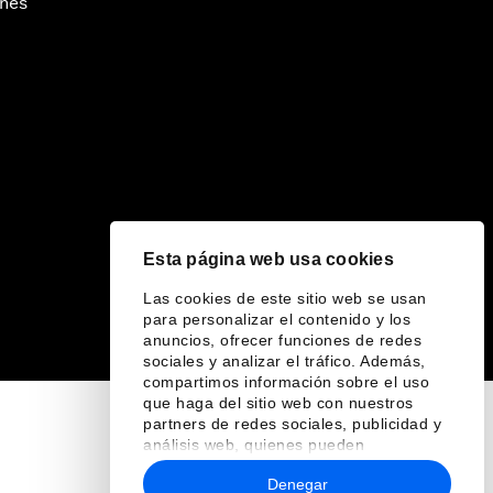
ines
Esta página web usa cookies
Las cookies de este sitio web se usan
para personalizar el contenido y los
anuncios, ofrecer funciones de redes
sociales y analizar el tráfico. Además,
compartimos información sobre el uso
que haga del sitio web con nuestros
partners de redes sociales, publicidad y
análisis web, quienes pueden
combinarla con otra información que les
Denegar
haya proporcionado o que hayan