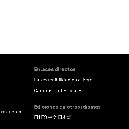
Enlaces directos
La sostenibilidad en el Foro
Carreras profesionales
Ediciones en otros idiomas
tras notas
EN
ES
中文
日本語
▪
▪
▪