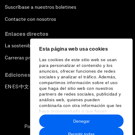
Suscríbase a nuestros boletines
Contacte con nosotros
Enlaces directos
La sostenibilidad en el Foro
Esta página web usa cookies
Carreras profesionales
Las cookies de este sitio web se usan
para personalizar el contenido y los
anuncios, ofrecer funciones de redes
Ediciones en otros idiomas
sociales y analizar el tráfico. Además,
compartimos información sobre el uso
EN
ES
中文
日本語
▪
▪
▪
que haga del sitio web con nuestros
partners de redes sociales, publicidad y
análisis web, quienes pueden
combinarla con otra información que les
haya proporcionado o que hayan
recopilado a partir del uso que haya
Denegar
hecho de sus servicios.
Política de privacidad y normas de uso
Permitir todas