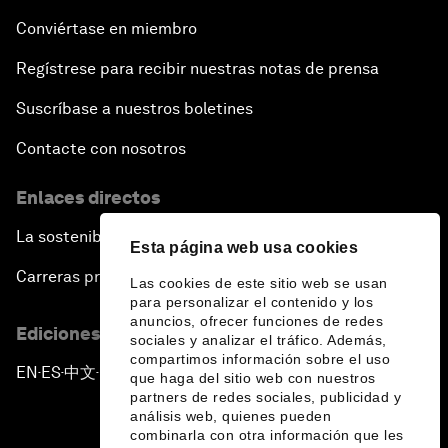
Conviértase en miembro
Regístrese para recibir nuestras notas de prensa
Suscríbase a nuestros boletines
Contacte con nosotros
Enlaces directos
La sostenibilidad en el Foro
Esta página web usa cookies
Carreras profesionales
Las cookies de este sitio web se usan
para personalizar el contenido y los
anuncios, ofrecer funciones de redes
Ediciones en otros idiomas
sociales y analizar el tráfico. Además,
compartimos información sobre el uso
EN
ES
中文
日本語
▪
▪
▪
que haga del sitio web con nuestros
partners de redes sociales, publicidad y
análisis web, quienes pueden
combinarla con otra información que les