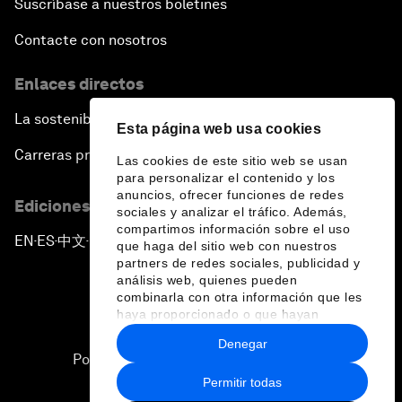
Suscríbase a nuestros boletines
Contacte con nosotros
Enlaces directos
La sostenibilidad en el Foro
Esta página web usa cookies
Carreras profesionales
Las cookies de este sitio web se usan
para personalizar el contenido y los
anuncios, ofrecer funciones de redes
Ediciones en otros idiomas
sociales y analizar el tráfico. Además,
compartimos información sobre el uso
EN
ES
中文
日本語
▪
▪
▪
que haga del sitio web con nuestros
partners de redes sociales, publicidad y
análisis web, quienes pueden
combinarla con otra información que les
haya proporcionado o que hayan
recopilado a partir del uso que haya
Denegar
hecho de sus servicios.
Política de privacidad y normas de uso
Permitir todas
Sitemap