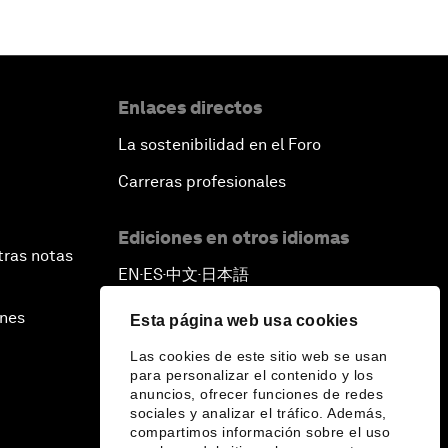
Enlaces directos
La sostenibilidad en el Foro
Carreras profesionales
Ediciones en otros idiomas
tras notas
EN
ES
中文
日本語
▪
▪
▪
ines
Esta página web usa cookies
Las cookies de este sitio web se usan
para personalizar el contenido y los
anuncios, ofrecer funciones de redes
sociales y analizar el tráfico. Además,
compartimos información sobre el uso