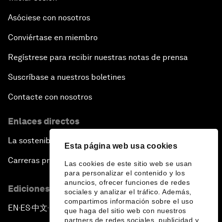
Asóciese con nosotros
Conviértase en miembro
Regístrese para recibir nuestras notas de prensa
Suscríbase a nuestros boletines
Contacte con nosotros
Enlaces directos
La sostenibilidad en el Foro
Esta página web usa cookies
Carreras profesionales
Las cookies de este sitio web se usan
para personalizar el contenido y los
anuncios, ofrecer funciones de redes
Ediciones en otros idiomas
sociales y analizar el tráfico. Además,
compartimos información sobre el uso
EN
ES
中文
日本語
▪
▪
▪
que haga del sitio web con nuestros
partners de redes sociales, publicidad y