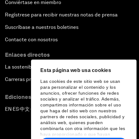
Conviértase en miembro
Regístrese para recibir nuestras notas de prensa
Suscríbase a nuestros boletines
Contacte con nosotros
Enlaces directos
La sostenibilidad en el Foro
Esta página web usa cookies
Carreras profesionales
Las cookies de este sitio web se usan
para personalizar el contenido y los
anuncios, ofrecer funciones de redes
Ediciones en otros idiomas
sociales y analizar el tráfico. Además,
compartimos información sobre el uso
EN
ES
中文
日本語
▪
▪
▪
que haga del sitio web con nuestros
partners de redes sociales, publicidad y
análisis web, quienes pueden
combinarla con otra información que les
haya proporcionado o que hayan