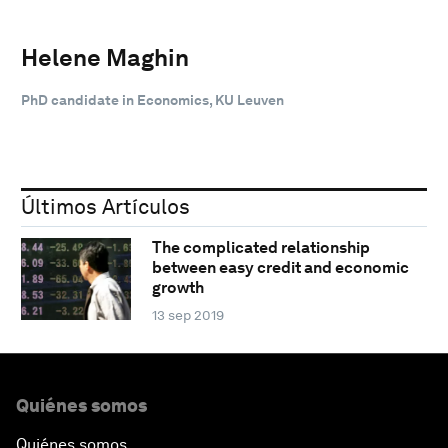
Helene Maghin
PhD candidate in Economics, KU Leuven
Últimos Artículos
The complicated relationship
between easy credit and economic
growth
13 sep 2019
Quiénes somos
Quiénes somos