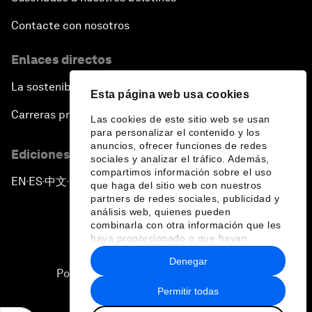
Contacte con nosotros
Enlaces directos
La sostenibilidad en el Foro
Esta página web usa cookies
Carreras profesionales
Las cookies de este sitio web se usan
para personalizar el contenido y los
anuncios, ofrecer funciones de redes
Ediciones en otros idiomas
sociales y analizar el tráfico. Además,
compartimos información sobre el uso
EN
ES
中文
日本語
▪
▪
▪
que haga del sitio web con nuestros
partners de redes sociales, publicidad y
análisis web, quienes pueden
combinarla con otra información que les
haya proporcionado o que hayan
recopilado a partir del uso que haya
Denegar
hecho de sus servicios.
Política de privacidad y normas de uso
Permitir todas
Sitemap