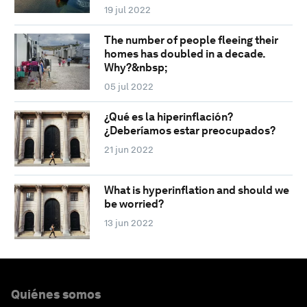
19 jul 2022
The number of people fleeing their
homes has doubled in a decade.
Why?&nbsp;
05 jul 2022
¿Qué es la hiperinflación?
¿Deberíamos estar preocupados?
21 jun 2022
What is hyperinflation and should we
be worried?
13 jun 2022
Quiénes somos