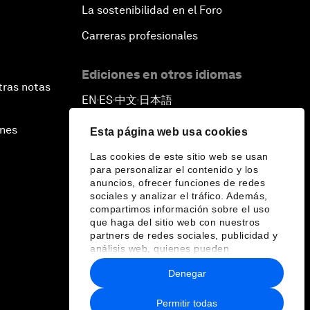
La sostenibilidad en el Foro
Carreras profesionales
Ediciones en otros idiomas
tras notas
EN
ES
中文
日本語
▪
▪
▪
ines
Esta página web usa cookies
Las cookies de este sitio web se usan
para personalizar el contenido y los
anuncios, ofrecer funciones de redes
sociales y analizar el tráfico. Además,
compartimos información sobre el uso
que haga del sitio web con nuestros
partners de redes sociales, publicidad y
análisis web, quienes pueden
combinarla con otra información que les
Denegar
haya proporcionado o que hayan
recopilado a partir del uso que haya
hecho de sus servicios.
Permitir todas