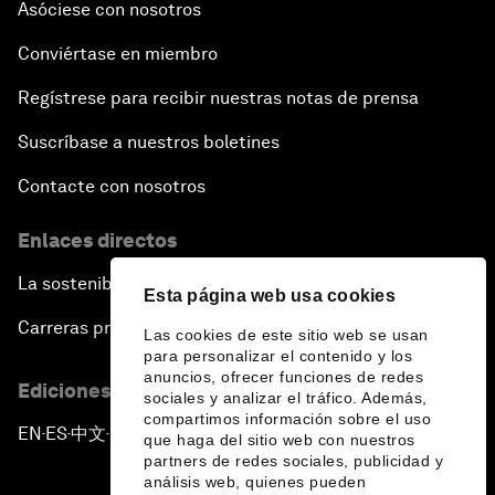
Asóciese con nosotros
Conviértase en miembro
Regístrese para recibir nuestras notas de prensa
Suscríbase a nuestros boletines
Contacte con nosotros
Enlaces directos
La sostenibilidad en el Foro
Esta página web usa cookies
Carreras profesionales
Las cookies de este sitio web se usan
para personalizar el contenido y los
anuncios, ofrecer funciones de redes
Ediciones en otros idiomas
sociales y analizar el tráfico. Además,
compartimos información sobre el uso
EN
ES
中文
日本語
▪
▪
▪
que haga del sitio web con nuestros
partners de redes sociales, publicidad y
análisis web, quienes pueden