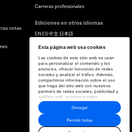
Carreras profesionales
Ediciones en otros idiomas
tras notas
EN
ES
中文
日本語
▪
▪
▪
ines
Esta página web usa cookies
Las cookies de este sitio web se usan
para personalizar el contenido y los
anuncios, ofrecer funciones de redes
sociales y analizar el tráfico. Además,
compartimos información sobre el uso
que haga del sitio web con nuestros
partners de redes sociales, publicidad y
análisis web, quienes pueden
combinarla con otra información que les
Denegar
haya proporcionado o que hayan
recopilado a partir del uso que haya
hecho de sus servicios.
Permitir todas