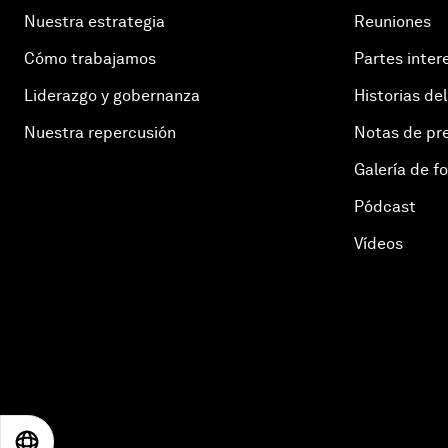
Nuestra estrategia
Reuniones
Cómo trabajamos
Partes inter
Liderazgo y gobernanza
Historias del
Nuestra repercusión
Notas de pr
Galería de f
Pódcast
Vídeos
EN
ES
中文
日本語