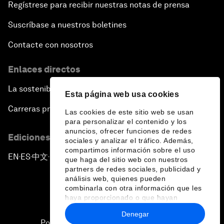
Regístrese para recibir nuestras notas de prensa
Suscríbase a nuestros boletines
Contacte con nosotros
Enlaces directos
La sostenibilidad en el Foro
Esta página web usa cookies
Carreras profesionales
Las cookies de este sitio web se usan
para personalizar el contenido y los
anuncios, ofrecer funciones de redes
Ediciones en otros idiomas
sociales y analizar el tráfico. Además,
compartimos información sobre el uso
EN
ES
中文
日本語
▪
▪
▪
que haga del sitio web con nuestros
partners de redes sociales, publicidad y
análisis web, quienes pueden
combinarla con otra información que les
haya proporcionado o que hayan
recopilado a partir del uso que haya
Denegar
hecho de sus servicios.
Política de privacidad y normas de uso