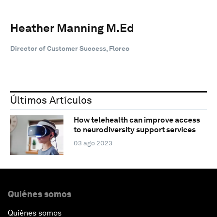
Heather Manning M.Ed
Director of Customer Success, Floreo
Últimos Artículos
How telehealth can improve access
to neurodiversity support services
03 ago 2023
Quiénes somos
Quiénes somos