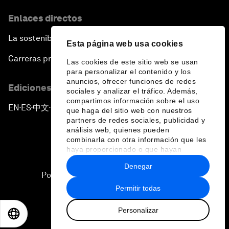
Enlaces directos
La sostenibilidad en el Foro
Esta página web usa cookies
Carreras profesionales
Las cookies de este sitio web se usan
para personalizar el contenido y los
anuncios, ofrecer funciones de redes
Ediciones en otros idiomas
sociales y analizar el tráfico. Además,
compartimos información sobre el uso
EN
ES
中文
日本語
▪
▪
▪
que haga del sitio web con nuestros
partners de redes sociales, publicidad y
análisis web, quienes pueden
combinarla con otra información que les
haya proporcionado o que hayan
recopilado a partir del uso que haya
Denegar
hecho de sus servicios.
Política de privacidad y normas de uso
Permitir todas
Sitemap
Personalizar
©
2026
Foro Económico Mundial
EN
ES
中文
日本語