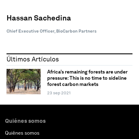
Hassan Sachedina
Chief Executive Officer, BioCarbon Partners
Últimos Artículos
Africa’s remaining forests are under
pressure: This is no time to sideline
forest carbon markets
23 sep 2021
Quiénes somos
Quiénes somos