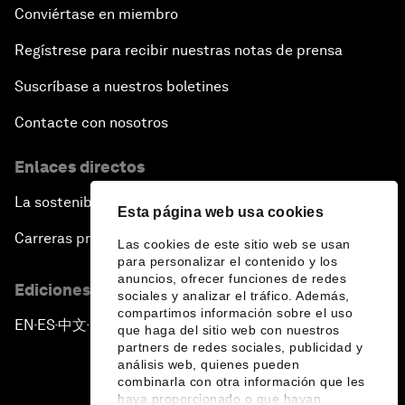
Conviértase en miembro
Regístrese para recibir nuestras notas de prensa
Suscríbase a nuestros boletines
Contacte con nosotros
Enlaces directos
La sostenibilidad en el Foro
Esta página web usa cookies
Carreras profesionales
Las cookies de este sitio web se usan
para personalizar el contenido y los
anuncios, ofrecer funciones de redes
Ediciones en otros idiomas
sociales y analizar el tráfico. Además,
compartimos información sobre el uso
EN
ES
中文
日本語
▪
▪
▪
que haga del sitio web con nuestros
partners de redes sociales, publicidad y
análisis web, quienes pueden
combinarla con otra información que les
haya proporcionado o que hayan