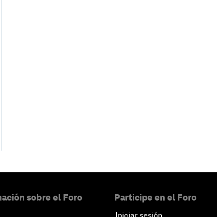
ación sobre el Foro
Participe en el Foro
Iniciar sesión