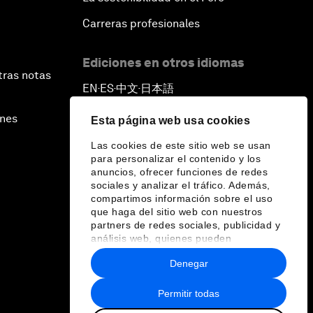
Carreras profesionales
Ediciones en otros idiomas
tras notas
EN
ES
中文
日本語
▪
▪
▪
ines
Esta página web usa cookies
Las cookies de este sitio web se usan
para personalizar el contenido y los
anuncios, ofrecer funciones de redes
sociales y analizar el tráfico. Además,
compartimos información sobre el uso
que haga del sitio web con nuestros
partners de redes sociales, publicidad y
análisis web, quienes pueden
combinarla con otra información que les
Denegar
haya proporcionado o que hayan
recopilado a partir del uso que haya
hecho de sus servicios.
Permitir todas