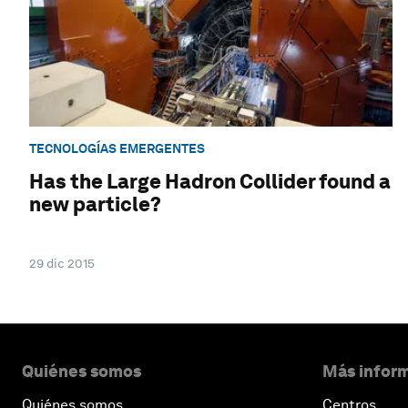
TECNOLOGÍAS EMERGENTES
Has the Large Hadron Collider found a
new particle?
29 dic 2015
Quiénes somos
Más inform
Quiénes somos
Centros