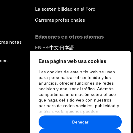
La sostenibilidad en el Foro
Carreras profesionales
Ediciones en otros idiomas
tras notas
EN
ES
中文
日本語
▪
▪
▪
ines
Esta página web usa cookies
Las cookies de este sitio web se usan
para personalizar el contenido y los
anuncios, ofrecer funciones de redes
sociales y analizar el tráfico. Además,
compartimos información sobre el uso
que haga del sitio web con nuestros
partners de redes sociales, publicidad y
análisis web, quienes pueden
combinarla con otra información que les
Denegar
haya proporcionado o que hayan
recopilado a partir del uso que haya