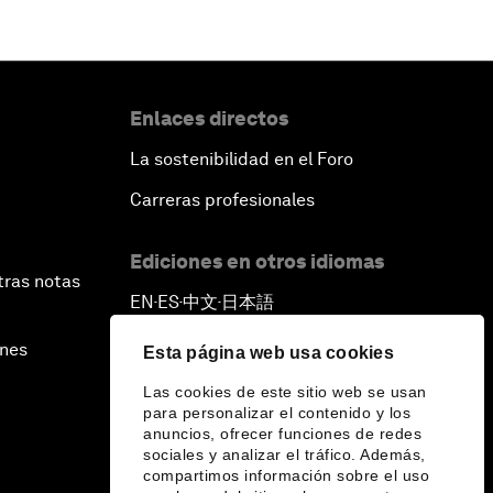
Enlaces directos
La sostenibilidad en el Foro
Carreras profesionales
Ediciones en otros idiomas
tras notas
EN
ES
中文
日本語
▪
▪
▪
ines
Esta página web usa cookies
Las cookies de este sitio web se usan
para personalizar el contenido y los
anuncios, ofrecer funciones de redes
sociales y analizar el tráfico. Además,
compartimos información sobre el uso