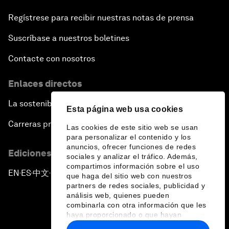
Regístrese para recibir nuestras notas de prensa
Suscríbase a nuestros boletines
Contacte con nosotros
Enlaces directos
La sostenibilidad en el Foro
Esta página web usa cookies
Carreras profesionales
Las cookies de este sitio web se usan
para personalizar el contenido y los
anuncios, ofrecer funciones de redes
Ediciones en otros idiomas
sociales y analizar el tráfico. Además,
compartimos información sobre el uso
EN
ES
中文
日本語
▪
▪
▪
que haga del sitio web con nuestros
partners de redes sociales, publicidad y
análisis web, quienes pueden
combinarla con otra información que les
haya proporcionado o que hayan
recopilado a partir del uso que haya