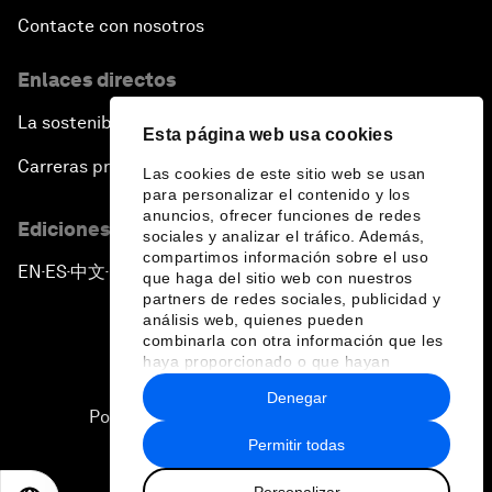
Contacte con nosotros
Enlaces directos
La sostenibilidad en el Foro
Esta página web usa cookies
Carreras profesionales
Las cookies de este sitio web se usan
para personalizar el contenido y los
anuncios, ofrecer funciones de redes
Ediciones en otros idiomas
sociales y analizar el tráfico. Además,
compartimos información sobre el uso
EN
ES
中文
日本語
▪
▪
▪
que haga del sitio web con nuestros
partners de redes sociales, publicidad y
análisis web, quienes pueden
combinarla con otra información que les
haya proporcionado o que hayan
recopilado a partir del uso que haya
Denegar
hecho de sus servicios.
Política de privacidad y normas de uso
Permitir todas
Sitemap
Personalizar