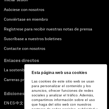
Asóciese con nosotros
Conviértase en miembro
Regístrese para recibir nuestras notas de prensa
Suscríbase a nuestros boletines
Contacte con nosotros
Enlaces directos
La sostenibilidad en el Foro
Esta página web usa cookies
Carreras profesionales
Las cookies de este sitio web se usan
para personalizar el contenido y los
anuncios, ofrecer funciones de redes
Ediciones en otros idiomas
sociales y analizar el tráfico. Además,
compartimos información sobre el uso
EN
ES
中文
日本語
▪
▪
▪
que haga del sitio web con nuestros