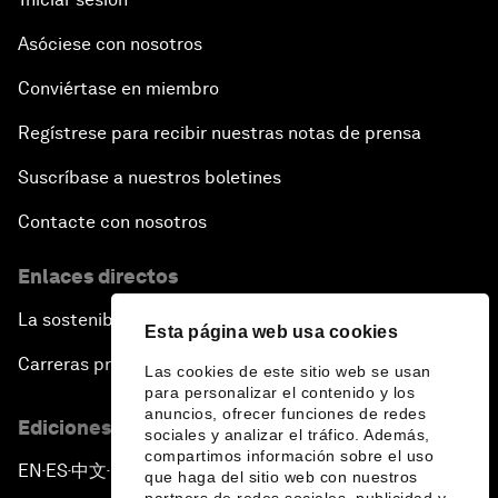
Asóciese con nosotros
Conviértase en miembro
Regístrese para recibir nuestras notas de prensa
Suscríbase a nuestros boletines
Contacte con nosotros
Enlaces directos
La sostenibilidad en el Foro
Esta página web usa cookies
Carreras profesionales
Las cookies de este sitio web se usan
para personalizar el contenido y los
anuncios, ofrecer funciones de redes
Ediciones en otros idiomas
sociales y analizar el tráfico. Además,
compartimos información sobre el uso
EN
ES
中文
日本語
▪
▪
▪
que haga del sitio web con nuestros