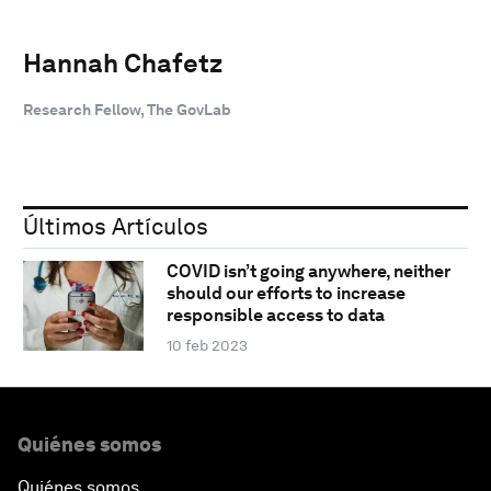
Hannah Chafetz
Research Fellow, The GovLab
Últimos Artículos
COVID isn’t going anywhere, neither
should our efforts to increase
responsible access to data
10 feb 2023
Quiénes somos
Quiénes somos