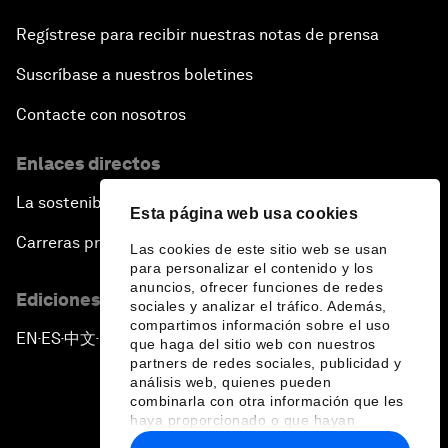
Regístrese para recibir nuestras notas de prensa
Suscríbase a nuestros boletines
Contacte con nosotros
Enlaces directos
La sostenibilidad en el Foro
Esta página web usa cookies
Carreras profesionales
Las cookies de este sitio web se usan
para personalizar el contenido y los
anuncios, ofrecer funciones de redes
Ediciones en otros idiomas
sociales y analizar el tráfico. Además,
compartimos información sobre el uso
EN
ES
中文
日本語
▪
▪
▪
que haga del sitio web con nuestros
partners de redes sociales, publicidad y
análisis web, quienes pueden
combinarla con otra información que les
haya proporcionado o que hayan
recopilado a partir del uso que haya