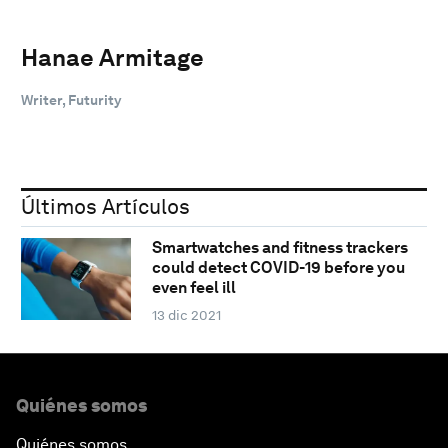
Hanae Armitage
Writer, Futurity
Últimos Artículos
Smartwatches and fitness trackers
could detect COVID-19 before you
even feel ill
13 dic 2021
Quiénes somos
Quiénes somos