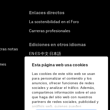
Enlaces directos
La sostenibilidad en el Foro
Carreras profesionales
Ediciones en otros idiomas
tras notas
EN
ES
中文
日本語
▪
▪
▪
ines
Esta página web usa cookies
Las cookies de este sitio web se usan
para personalizar el contenido y los
anuncios, ofrecer funciones de redes
sociales y analizar el tráfico. Además,
compartimos información sobre el uso
que haga del sitio web con nuestros
partners de redes sociales, publicidad y
análisis web, quienes pueden