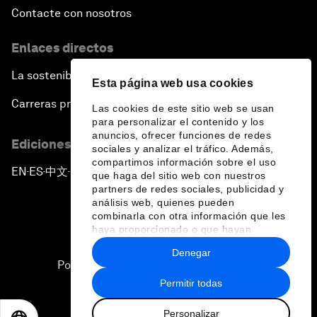
Contacte con nosotros
Enlaces directos
La sostenibilidad en el Foro
Esta página web usa cookies
Carreras profesionales
Las cookies de este sitio web se usan
para personalizar el contenido y los
anuncios, ofrecer funciones de redes
Ediciones en otros idiomas
sociales y analizar el tráfico. Además,
compartimos información sobre el uso
EN
ES
中文
日本語
▪
▪
▪
que haga del sitio web con nuestros
partners de redes sociales, publicidad y
análisis web, quienes pueden
combinarla con otra información que les
haya proporcionado o que hayan
recopilado a partir del uso que haya
Denegar
hecho de sus servicios.
Política de privacidad y normas de uso
Permitir todas
Sitemap
Personalizar