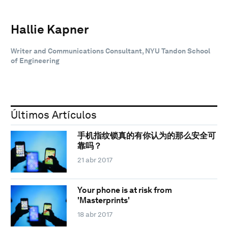
Hallie Kapner
Writer and Communications Consultant, NYU Tandon School
of Engineering
Últimos Artículos
手机指纹锁真的有你认为的那么安全可
靠吗？
21 abr 2017
Your phone is at risk from
'Masterprints'
18 abr 2017