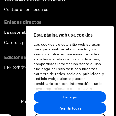
Contacte con nosotros
Enlaces directos
La sostenibilidad en el Foro
Esta página web usa cookies
Carreras profesionales
Las cookies de este sitio web se usan
para personalizar el contenido y los
anuncios, ofrecer funciones de redes
Ediciones en otros idiomas
sociales y analizar el tráfico. Además,
compartimos información sobre el uso
EN
ES
中文
日本語
▪
▪
▪
que haga del sitio web con nuestros
partners de redes sociales, publicidad y
análisis web, quienes pueden
combinarla con otra información que les
haya proporcionado o que hayan
recopilado a partir del uso que haya
Denegar
hecho de sus servicios.
Política de privacidad y normas de uso
Permitir todas
Sitemap