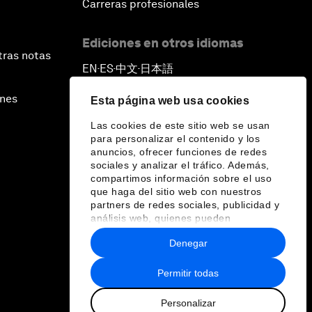
Carreras profesionales
Ediciones en otros idiomas
tras notas
EN
ES
中文
日本語
▪
▪
▪
ines
Esta página web usa cookies
Las cookies de este sitio web se usan
para personalizar el contenido y los
anuncios, ofrecer funciones de redes
sociales y analizar el tráfico. Además,
compartimos información sobre el uso
que haga del sitio web con nuestros
partners de redes sociales, publicidad y
análisis web, quienes pueden
combinarla con otra información que les
Denegar
haya proporcionado o que hayan
recopilado a partir del uso que haya
hecho de sus servicios.
Permitir todas
Personalizar