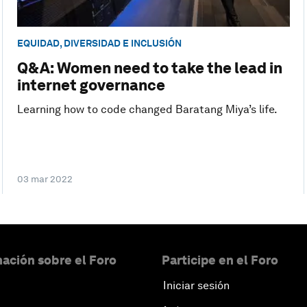
EQUIDAD, DIVERSIDAD E INCLUSIÓN
Q&A: Women need to take the lead in
internet governance
Learning how to code changed Baratang Miya’s life.
03 mar 2022
ación sobre el Foro
Participe en el Foro
Iniciar sesión