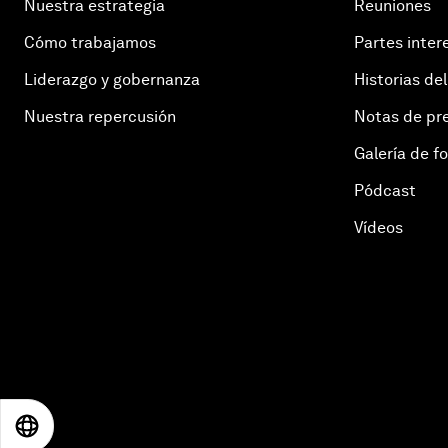
Nuestra estrategia
Reuniones
Cómo trabajamos
Partes inter
Liderazgo y gobernanza
Historias del
Nuestra repercusión
Notas de pr
Galería de f
Pódcast
Vídeos
EN
ES
中文
日本語