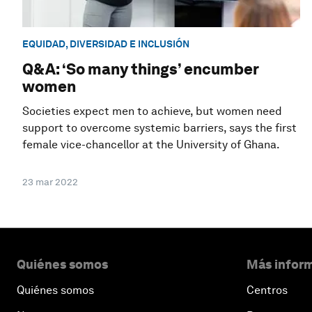
EQUIDAD, DIVERSIDAD E INCLUSIÓN
Q&A: ‘So many things’ encumber
women
Societies expect men to achieve, but women need
support to overcome systemic barriers, says the first
female vice-chancellor at the University of Ghana.
23 mar 2022
Quiénes somos
Más inform
Quiénes somos
Centros