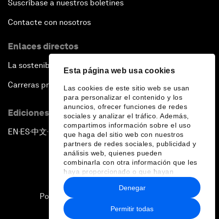
Suscríbase a nuestros boletines
Contacte con nosotros
Enlaces directos
La sostenibilidad en el Foro
Esta página web usa cookies
Carreras profesionales
Las cookies de este sitio web se usan
para personalizar el contenido y los
anuncios, ofrecer funciones de redes
Ediciones en otros idiomas
sociales y analizar el tráfico. Además,
compartimos información sobre el uso
EN
ES
中文
日本語
▪
▪
▪
que haga del sitio web con nuestros
partners de redes sociales, publicidad y
análisis web, quienes pueden
combinarla con otra información que les
haya proporcionado o que hayan
recopilado a partir del uso que haya
Denegar
hecho de sus servicios.
Política de privacidad y normas de uso
Permitir todas
Sitemap