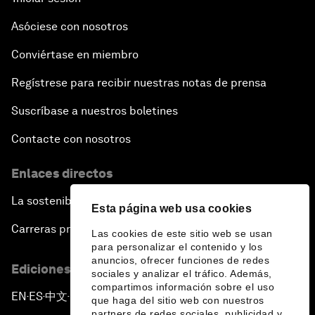
Asóciese con nosotros
Conviértase en miembro
Regístrese para recibir nuestras notas de prensa
Suscríbase a nuestros boletines
Contacte con nosotros
Enlaces directos
La sostenibilidad en el Foro
Esta página web usa cookies
Carreras profesionales
Las cookies de este sitio web se usan
para personalizar el contenido y los
anuncios, ofrecer funciones de redes
Ediciones en otros idiomas
sociales y analizar el tráfico. Además,
compartimos información sobre el uso
EN
ES
中文
日本語
▪
▪
▪
que haga del sitio web con nuestros
partners de redes sociales, publicidad y