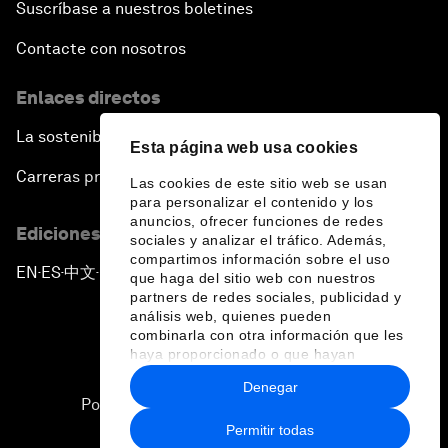
Suscríbase a nuestros boletines
Contacte con nosotros
Enlaces directos
La sostenibilidad en el Foro
Esta página web usa cookies
Carreras profesionales
Las cookies de este sitio web se usan
para personalizar el contenido y los
anuncios, ofrecer funciones de redes
Ediciones en otros idiomas
sociales y analizar el tráfico. Además,
compartimos información sobre el uso
EN
ES
中文
日本語
▪
▪
▪
que haga del sitio web con nuestros
partners de redes sociales, publicidad y
análisis web, quienes pueden
combinarla con otra información que les
haya proporcionado o que hayan
recopilado a partir del uso que haya
Denegar
hecho de sus servicios.
Política de privacidad y normas de uso
Permitir todas
Sitemap