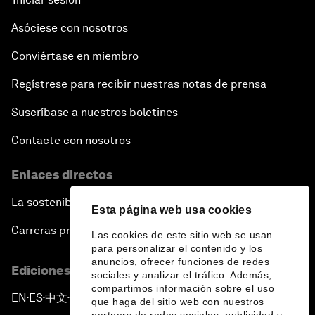
Asóciese con nosotros
Conviértase en miembro
Regístrese para recibir nuestras notas de prensa
Suscríbase a nuestros boletines
Contacte con nosotros
Enlaces directos
La sostenibilidad en el Foro
Esta página web usa cookies
Carreras profesionales
Las cookies de este sitio web se usan
para personalizar el contenido y los
anuncios, ofrecer funciones de redes
Ediciones en otros idiomas
sociales y analizar el tráfico. Además,
compartimos información sobre el uso
EN
ES
中文
日本語
▪
▪
▪
que haga del sitio web con nuestros